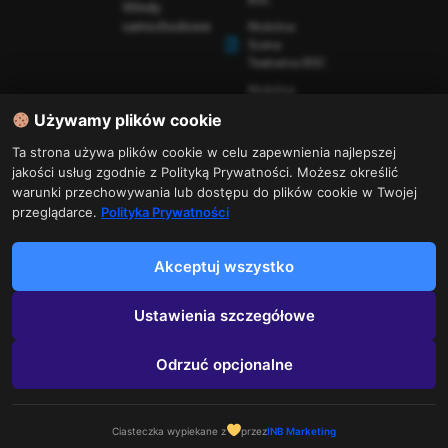
Windy
samochodowe
Mobilna
Scena
Teatralna BSC
Mobilna
Scena
Używamy plików cookie
Estradowa
BSC
Ta strona używa plików cookie w celu zapewnienia najlepszej
Rampa
jakości usług zgodnie z Polityką Prywatności. Możesz określić
wjazdowa
warunki przechowywania lub dostępu do plików cookie w Twojej
BSC
przeglądarce.
Polityka Prywatności
Systemy
najazdów
Akceptuj wszystko
kablowych
CABLE
GUARD
Ustawienia szczegółowe
Krzesło Stage
Seat
Odrzuć opcjonalne
Ciasteczka wypiekane z
przez
INB Marketing