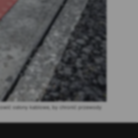
owić osłony kablowe, by chronić przewody