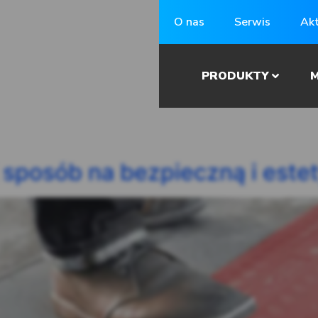
O nas
Serwis
Akt
PRODUKTY
M
 sposób na bezpieczną i este