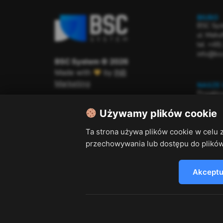
BIURO
BSC Syst
ul. Meh
tel. +48
info@bs
BSC System ©
2026
Made with
by
INB
Marketing
NASZE 
Projekto
Polityka prywatności
Przegląd
Używamy plików cookie
Serwis u
Ta strona używa plików cookie w celu 
przechowywania lub dostępu do plików
Akceptu