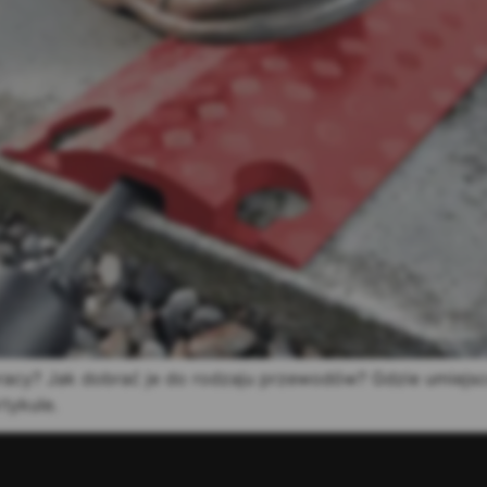
racy? Jak dobrać je do rodzaju przewodów? Gdzie umiejsc
tykule.