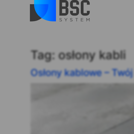
Tag:
osłony kabli
Osłony kablowe – Twój