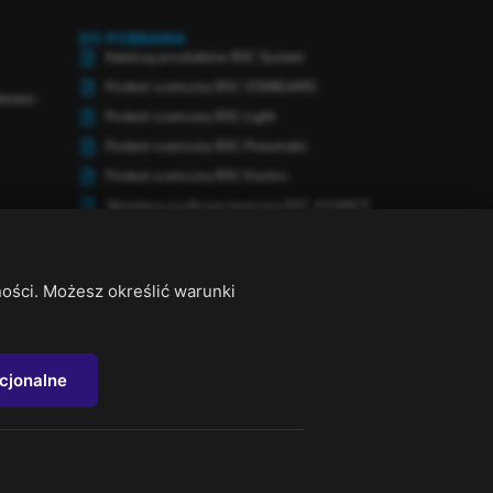
DO POBRANIA
Katalog produktów BSC System
Podest sceniczny BSC STANDARD
słowo-
Podest sceniczny BSC Light
Podest sceniczny BSC Pneumatic
Podest sceniczny BSC Electric
Składana podłoga taneczna BSC 4 DANCE
Scena Obrotowa BSC
Mobilna Scena Teatralna BSC
ności. Możesz określić warunki
Mobilna Scena Estradowa BSC
Rampa wjazdowa BSC
Systemy najazdów kablowych CABLE
GUARD
cjonalne
Krzesło Stage Seat